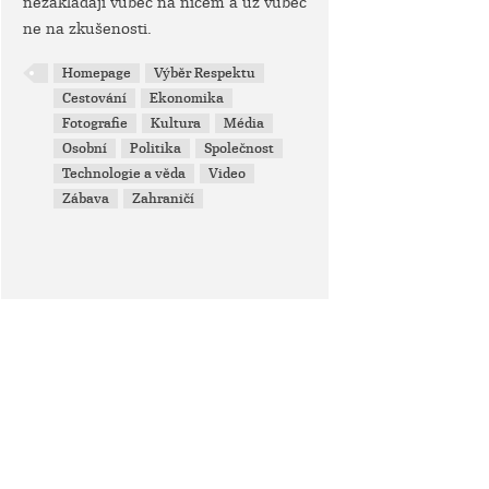
nezakládají vůbec na ničem a už vůbec
ne na zkušenosti.
Homepage
Výběr Respektu
Cestování
Ekonomika
Fotografie
Kultura
Média
Osobní
Politika
Společnost
Technologie a věda
Video
Zábava
Zahraničí