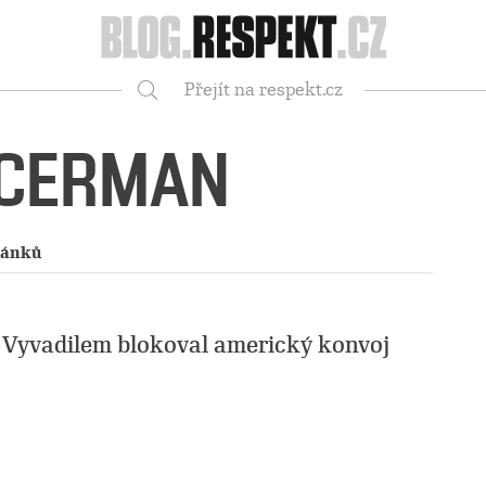
Respekt
Přejít na respekt.cz
Vyhledávání
 CERMAN
lánků
m Vyvadilem blokoval americký konvoj