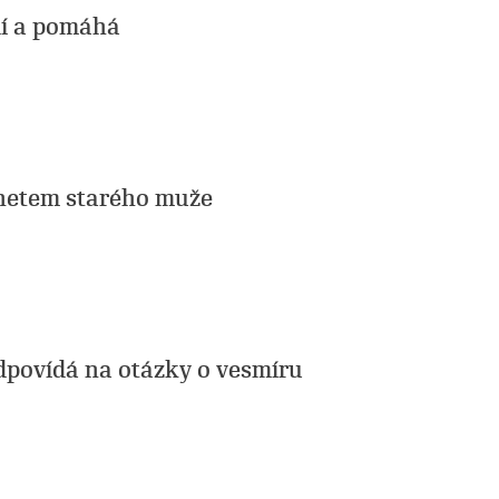
dí a pomáhá
netem starého muže
odpovídá na otázky o vesmíru